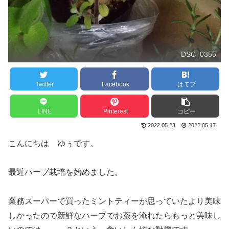
DSC_0355
Twitter
Facebook
はてブ
LINE
Pinterest
コピー
2022.05.23
2022.05.17
こんにちは ゆぅです。
最近ハーブ栽培を始めました。
業務スーパーで買ったミントティーが思っていたより美味
しかったので新鮮なハーブでお茶を淹れたらもっと美味し