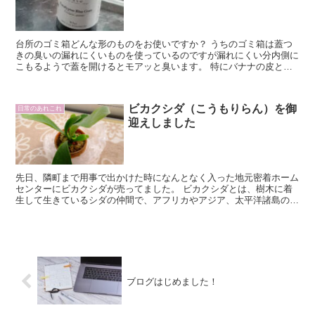
台所のゴミ箱どんな形のものをお使いですか？ うちのゴミ箱は蓋つ
きの臭いの漏れにくいものを使っているのですが漏れにくい分内側に
こもるようで蓋を開けるとモアッと臭います。 特にバナナの皮とか
ね、皮しか残ってないのに特徴的なあま～い...
ビカクシダ（こうもりらん）を御
日常のあれこれ
迎えしました
先日、隣町まで用事で出かけた時になんとなく入った地元密着ホーム
センターにビカクシダが売ってました。 ビカクシダとは、樹木に着
生して生きているシダの仲間で、アフリカやアジア、太平洋諸島の植
物で、株元に張り付くように育つ「外套葉（がいと...
ブログはじめました！