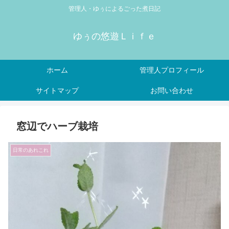
管理人・ゆぅによるごった煮日記
ゆぅの悠遊Ｌｉｆｅ
ホーム
管理人プロフィール
サイトマップ
お問い合わせ
窓辺でハーブ栽培
日常のあれこれ