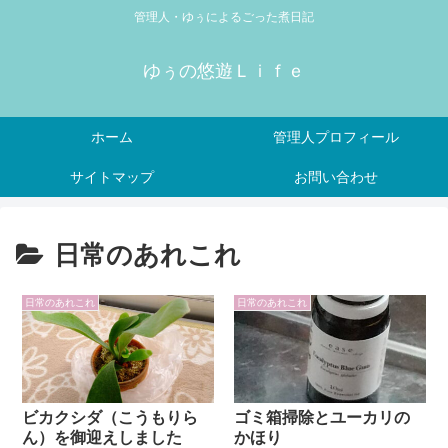
管理人・ゆぅによるごった煮日記
ゆぅの悠遊Ｌｉｆｅ
ホーム
管理人プロフィール
サイトマップ
お問い合わせ
日常のあれこれ
日常のあれこれ
日常のあれこれ
ビカクシダ（こうもりら
ゴミ箱掃除とユーカリの
ん）を御迎えしました
かほり