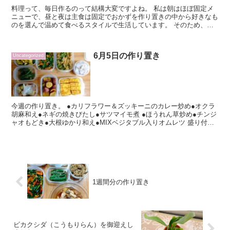
料理って、毎日作るのって結構大変ですよね。 私は朝はほぼ固定メ
ニューで、昼と夜は主食は固定でおかずを作り置きの中から好きなも
のを選んで温めて食べるスタイルで生活しています。 そのため、休
みの日に一週間分一気に調理して冷蔵庫の中...
6月5日の作り置き
Uncategorized
今週の作り置き。 ●カリフラワー＆ズッキーニのカレー炒め●オクラ
胡麻和え●ネギの焼きびたし●サツマイモ煮 ●ほうれん草炒め●チンジ
ャオもどき●大根ゆかり和え●MIXベジタブル入りオムレツ 盛り付け
るとこんな感じに...
1週間分の作り置き
ビカクシダ（こうもりらん）を御迎えし