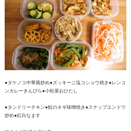
●タケノコ中華風炒め●ズッキーニ塩コショウ焼き●レンコ
ンカレーきんぴら●小松菜おひたし
●タンドリーチキン●鮭のネギ味噌焼き●スナップエンドウ
炒め●紅白なます