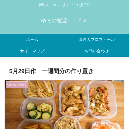
管理人・ゆぅによるごった煮日記
ゆぅの悠遊Ｌｉｆｅ
ホーム
管理人プロフィール
サイトマップ
お問い合わせ
5月29日作 一週間分の作り置き
Uncategorized